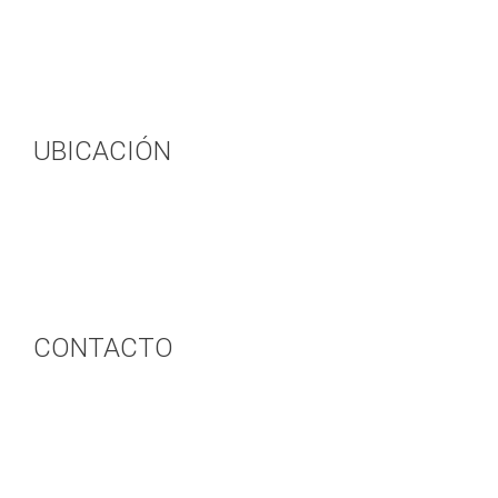
Aviso legal
UBICACIÓN
Paseo Colón 7
20300 Irun (Gipuzkoa)
CONTACTO
943 620 192
info@casamiron.com