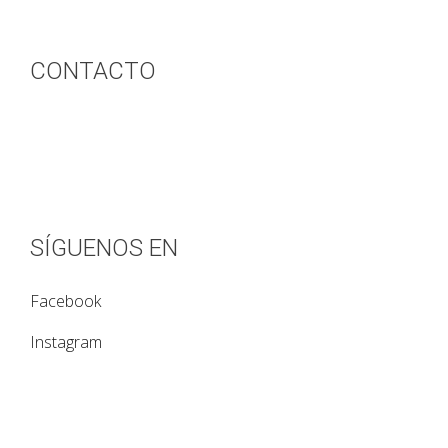
CONTACTO
943 620 192
info@casamiron.com
SÍGUENOS EN
Facebook
Instagram
Diseño web by
Optimizatuempresa