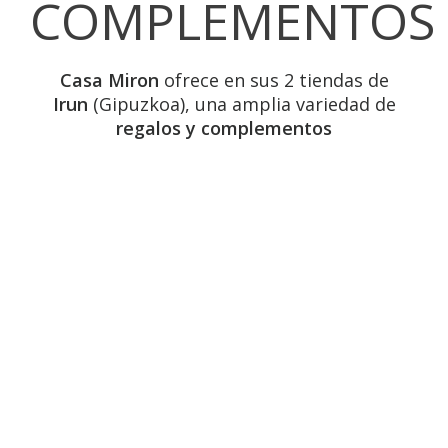
COMPLEMENTOS
Casa Miron
ofrece en sus 2 tiendas de
Irun
(Gipuzkoa), una amplia variedad de
regalos y complementos
Álbumes infantiles
Alfileres de corbata
Anillos de bisutería
Bandejas de plata
Bolas musicales
Bolígrafos y plumas
Bomboneras de cristal
Botellas de cristal
Caballetes de Irún
Cadenas
Cajas y joyeros
Candelabros
Carruseles infantiles
Centros de cristal
Centros de plata
Chupeteros